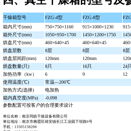
干燥箱型号
FZG-4型
FZG-8型
FZ
箱内尺寸(mm)
750×750×1160
915×1000×1230
915
箱外尺寸(mm)
1050×950×1700
1450×1200×1750
145
烘盘尺寸(mm)
460×640×45
460×640×45
460
烘盘层数
8层
8层
8层
烘盘层间距(mm)
120mm
120mm
12
烘盘数量(只)
8只
16只
24
加热功率（kw）
6
9
12
使用温度(℃)
常温―200℃
加热方式(选择)
电加热
箱内真空度(MPa)
-0.098
参数配置可按客户的合理要求设计
单位名称：南京同皓干燥设备有限公司
单位地址：南京市栖霞区靖安镇长江工业园下坝路6号
手机：13505158206