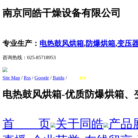
南京同皓干燥设备有限公司
专业生产：
电热鼓风烘箱
,
防爆烘箱
,
变压
咨询热线：
025-85718953
Site Map
/
Rss
/
Google
/
Baidu
/
您有
询盘信息！
454
电热鼓风烘箱-优质防爆烘箱、
首 页
关于同皓
产品