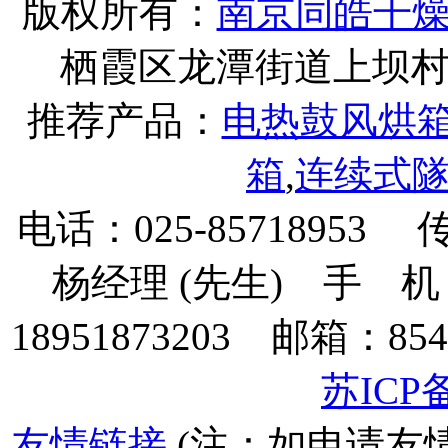
版权所有：
南京同皓干
栖霞区龙潭街道上坝村下坝
推荐产品：
电热鼓风烘
箱
,
连续式
电话：025-85718953 
杨经理 (先生) 手 机：135
18951873203 邮箱：854
苏ICP备
友情链接
(注：如申请友