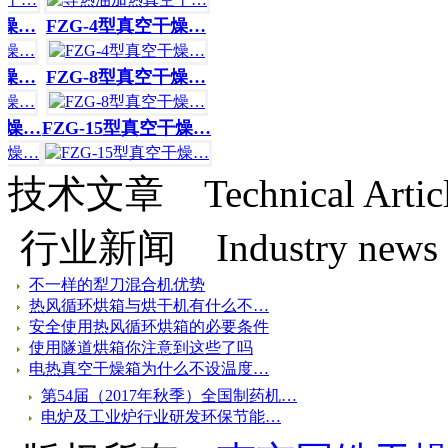
燥…
FZG-4型真空干燥…
燥…
FZG-8型真空干燥…
干燥…
FZG-15型真空干燥…
技术文章
Technical Artic
行业新闻
Industry news
不一样的犁刀混合机优势
热风循环烘箱与烘干机有什么不…
安全使用热风循环烘箱的必要条件
使用隧道烘箱你注意到这些了吗
电热真空干燥箱为什么不设温度…
第54届（2017年秋季）全国制药机…
电炉及工业炉行业研发环保节能…