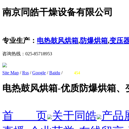
南京同皓干燥设备有限公司
专业生产：
电热鼓风烘箱
,
防爆烘箱
,
变压
咨询热线：
025-85718953
Site Map
/
Rss
/
Google
/
Baidu
/
您有
询盘信息！
454
电热鼓风烘箱-优质防爆烘箱、
首 页
关于同皓
产品